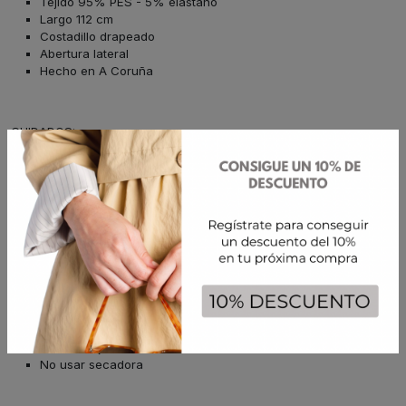
Tejido 95% PES - 5% elastano
Largo 112 cm
Costadillo drapeado
Abertura lateral
Hecho en A Coruña
CUIDADOS:
Un buen cuidado es esencial para que tus tejidos conserven
siempre su frescura y elegancia.
Para prolongar la vida de tus prendas, lávalas a baja temperatura
y siempre del revés: así proteges los colores, mantienes la
estructura del tejido y, además, ahorras energía. Al secarlas, hazlo
en plano y evita colgarlas, para que conserven su forma original y
luzcan impecables por más tiempo.
Lavar suave 30º.
Plancha 110º max.
No usar lejía.
No usar secadora