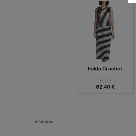
Falda Crochet
78,00 €
62,40 €
Volver