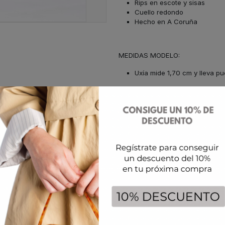
Rips en escote y sisas
Cuello redondo
Hecho en A Coruña
MEDIDAS MODELO:
Uxía mide 1,70 cm y lleva pue
CUIDADOS:
Lavar suave 30º
Plancha 110º max
No usar lejía
No usar secadora