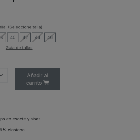
lla:
(Seleccione talla)
38
40
42
44
46
Guía de tallas
Añadir al
carrito
ps en esocte y sisas.
 6% elastano