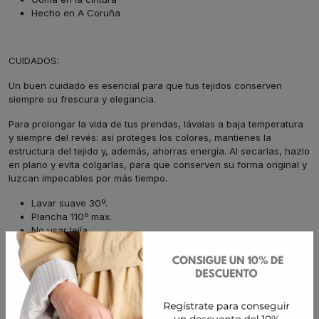
Hecho en A Coruña
CUIDADOS:
Un buen cuidado es esencial para que tus tejidos conserven
siempre su frescura y elegancia.
Para prolongar la vida de tus prendas, lávalas a baja temperatura
y siempre del revés: así proteges los colores, mantienes la
estructura del tejido y, además, ahorras energía. Al secarlas, hazlo
en plano y evita colgarlas, para que conserven su forma original y
luzcan impecables por más tiempo.
Lavar suave 30º.
Plancha 110º max.
No usar lejía.
No usar secadora.