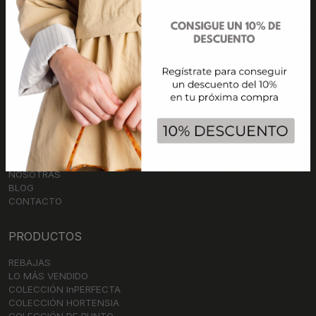
Regístrate a nuestra newsletter
In
PERFECTA
INICIO
COLECCIÓN
NOSOTRAS
BLOG
CONTACTO
PRODUCTOS
REBAJAS
LO MÁS VENDIDO
COLECCIÓN InPERFECTA
COLECCIÓN HORTENSIA