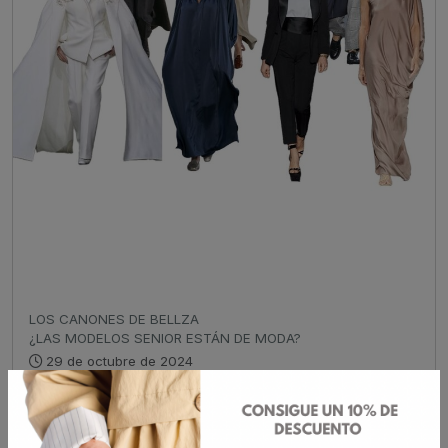
LOS CANONES DE BELLZA
¿LAS MODELOS SENIOR ESTÁN DE MODA?
29 de octubre de 2024
¡Charlemos mientras nos tomamos un Café In!
Hoy hablamos sobre las modelos más seniors de la
industria